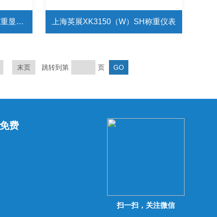
上海英展XK3150（W）SH称重显示仪表
上海英展XK3150（W）SH称重仪表
末页
跳转到第
页
免费
扫一扫，关注微信