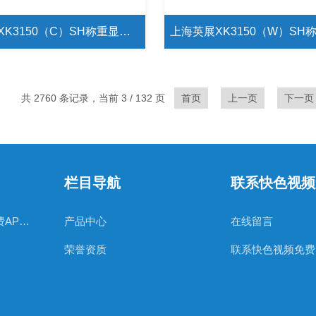
上海英展XK3150（C）SH称重显示仪表
共 2760 条记录，当前 3 / 132 页
首页
上一页
下一页
栏目导航
联系快色视频
日本AND快色成人免费APP下载
产品中心
在线留言
荣誉资质
联系快色视频免费