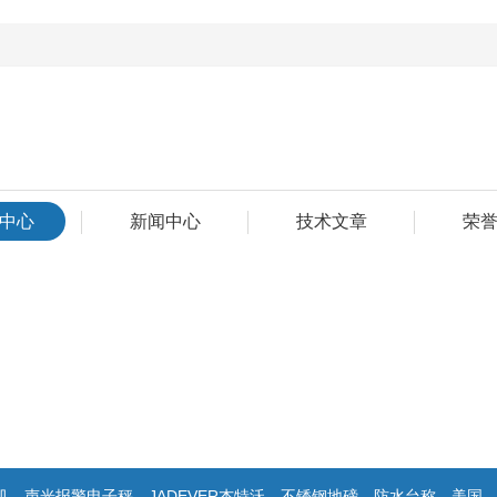
中心
新闻中心
技术文章
荣
警电子秤，JADEVER杰特沃，不锈钢地磅，防水台称，美国双杰天平，报警电子称