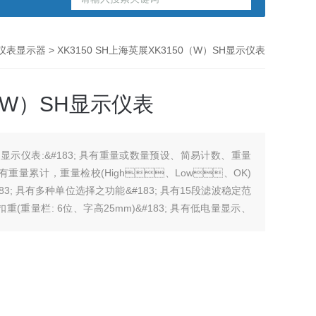
仪表显示器
> XK3150 SH上海英展XK3150（W）SH显示仪表
（W）SH显示仪表
示仪表:&#183; 具有重量或数量预设、简易计数、重量
具有重量累计，重量检校(High、Low、OK)
83; 具有多种单位选择之功能&#183; 具有15段滤波稳定范
重量栏: 6位、字高25mm)&#183; 具有低电量显示、
按键采有触感之设计，采用3M之胶贴防水性高&#183; 采