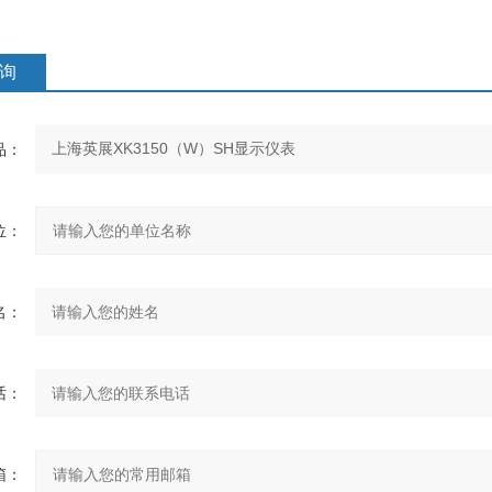
询
：
：
：
：
：