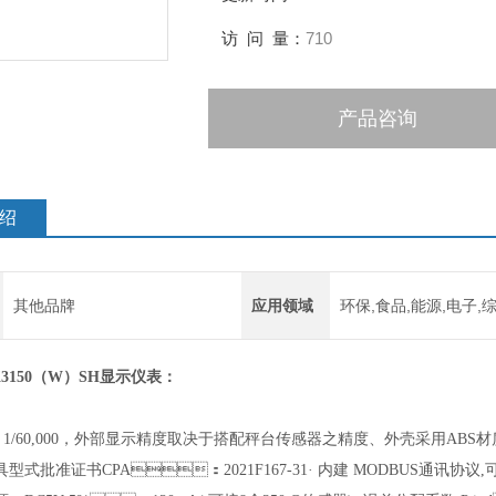
访 问 量：
710
产品咨询
绍
其他品牌
应用领域
环保,食品,能源,电子,
K
3150
（
W
）
SH显示仪表：
1/60,000，外部显示精度取决于搭配秤台传感器之精度、外壳采用ABS材质
量器具型式批准证书CPA：2021F167-31
· 内建 MODBUS通讯协议,