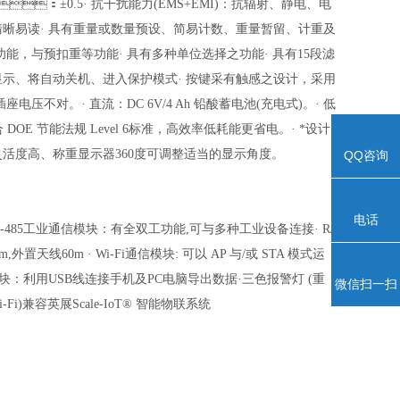
d：±0.5
· 抗干扰能力(EMS+EMI)：抗辐射、静电、电
，清晰易读
· 具有重量或数量预设、简易计数、重量暂留、计重及
功能，与预扣重等功能
· 具有多种单位选择之功能
· 具有15段滤
示、将自动关机、进入保护模式
· 按键采有触感之设计，采用
心插座
电压不对。
· 直流：DC 6V/4 Ah 铅酸蓄电池(充电式)。
· 低
DOE 节能法规 Level 6标准，高效率低耗能更省电。
· *设计
灵活度高、称重显示器360度可调整适当的显示角度。
QQ咨询
电话
RS-485工业通信模块：有全双工功能,可与多种工业设备连接
· RJ
10m,外置天线60m
· Wi-Fi通信模块: 可以 AP 与/或 STA 模式运
块：利用USB线连接手机及PC电脑导出数据
·三色报警灯 (重
微信扫一扫
-Fi)兼容英展Scale-IoT® 智能物联系统