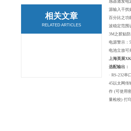
感器激发电源
源输入干扰
相关文章
百分比之功
RELATED ARTICLES
波稳定范围
3M之胶贴
电源警示：
电池立放可外
上海英展XK
选配输出：
· RS-2
45以太网传
作 (可使用
量检校)
·打