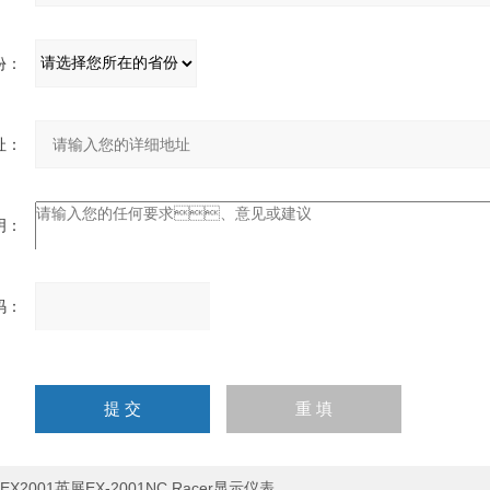
：
：
：
：
请
输
入
计算结果（填写阿拉伯数
字），如：三加四=7
EX2001英展EX-2001NC Racer显示仪表