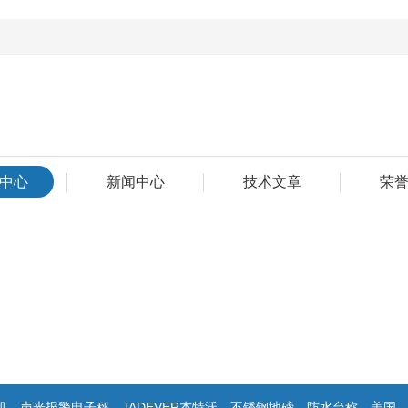
中心
新闻中心
技术文章
荣
电子秤，JADEVER杰特沃，不锈钢地磅，防水台称，美国双杰天平，报警电子称