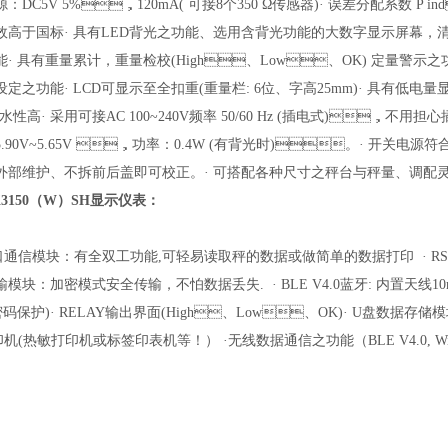
：DC5V 5%，120mA( 可接8个350 Ω传感器)
· 误差分配系数 P in
效高于国标
· 具
有
LED背光之功能、选用含背光功能的大数字显示屏幕
能
· 具有重量累计，重量检校(High、Low、OK) 定量警示之
设定之功能
· LCD可显示至全扣重(重量栏: 6位、字高25mm)
· 具有低电量显
防水性高
· 采用可接AC 100~240V频率 50/60 Hz (插电式)，不用担
5.90V~5.65V ，功率：0.4W (有背光时)。
· 开关电源符合 
部维护、不拆前后盖即可校正。
· 可搭配各种尺寸之秤台与秤量、调配
3150（W）SH显示仪表
：
32串口通信模块：有全双工功能,可轻易读取秤的数据或做简单的数据打印
· 
输模块：加密模式安全传输，不怕数据丢失.
· BLE V4.0蓝牙: 内置天线
密码保护)
· RELAY输出界面(High、Low、OK)
· U盘数据存储模
印机(热敏打印机或标
签印表机等！）
·无线数据通信之功能（BLE V4.0, Wi