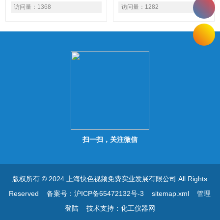
传递自由电子，因此一旦在摩
由电子，因此一旦在摩擦过程
访问量：
1368
访问量：
1282
擦过程中因电子得失而带电以
中因电子得失而带电以后根难
后根难通过传导而消失，这就
通过传导而消失，这就是塑料
是塑料容易带静电的原因。当
容易带静电的原因。当物体的
物体的表面电阻大于1013欧
表面电阻大于1013欧姆时就
姆时就无抗静电能力(塑料制
无抗静电能力(塑料制品大多
品大多在1015欧姆以上)，而
在1015欧姆以上)，而小于
小于1010欧姆时却有良好的
1010欧姆时却有良好的抗静
抗静电性能。
电性能。
扫一扫，关注微信
版权所有 © 2024 上海快色视频免费实业发展有限公司 All Rights
Reserved
备案号：沪ICP备65472132号-3
sitemap.xml
管理
登陆
技术支持：
化工仪器网