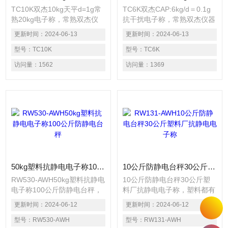
TC10K双杰10kg天平d=1g常
TC6K双杰CAP:6kg/d＝0.1g
熟20kg电子称，常熟双杰仪
抗干扰电子称，常熟双杰仪器
器电子秤3种称重单位：克,克
电子秤3种称重单位：克,克拉,
更新时间：
2024-06-13
更新时间：
2024-06-13
拉,金衡盎司 坚固的铝合金底
金衡盎司 坚固的铝合金底
座，·计数功能(取样数：
型号：
TC10K
座，·计数功能(取样数：
型号：
TC6K
1/10/20/50/100)带有自动校
1/10/20/50/100)带有自动校
访问量：
1562
访问量：
1369
准功能，线路模式*，选材和
准功能，线路模式*，选材和
制作工艺精良，因而产品可靠
制作工艺精良，因而产品可靠
性高，抗干扰能力强，使用寿
性高，抗干扰能力强，使用寿
命长，长期使用稳定性好，可
命长，长期使用稳定性好，可
以适应恶劣的使用环境并长时
以适应恶劣的使用环境并长时
间连续工作
间连续工作
50kg塑料抗静电电子称100公斤防静电台秤
10公斤防静电台秤30公斤塑料厂抗静电电子称
RW530-AWH50kg塑料抗静电
10公斤防静电台秤30公斤塑
电子称100公斤防静电台秤，
料厂抗静电电子称，塑料都有
塑料都有优良的电绝缘性能，
优良的电绝缘性能，这是因为
更新时间：
2024-06-12
更新时间：
2024-06-12
这是因为它的分子链大多由共
它的分子链大多由共价健构
价健构成，既不能电离也难以
型号：
RW530-AWH
成，既不能电离也难以传递自
型号：
RW131-AWH