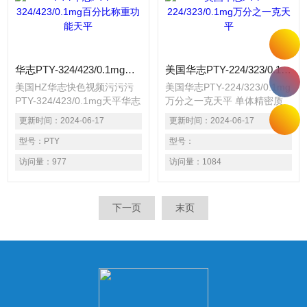
华志PTY-324/423/0.1mg百分比称重功能天平
美国华志PTY-224/323/0.1mg万分之一克天平
美国HZ华志快色视频污污污
美国华志PTY-224/323/0.1mg
PTY-324/423/0.1mg天平华志
万分之一克天平 单体精密质
PTY-324/423/0.1mg百分比称
量传感器（外校配分体传感
更新时间：
2024-06-17
更新时间：
2024-06-17
重功能天平PTY系列是一款功
器） ◆全自动智能内部校准
能强大性能的快色视频污污
型号：
PTY
功能（外校产品无此功能）
型号：
污。快色视频免费积累多年专
◆全自动双量程（外校手动转
访问量：
977
访问量：
1084
业经验，对传统天平传感器技
换） ◆六级防震滤波可调功
术的特性进行深层面的探索和
能
优化
下一页
末页