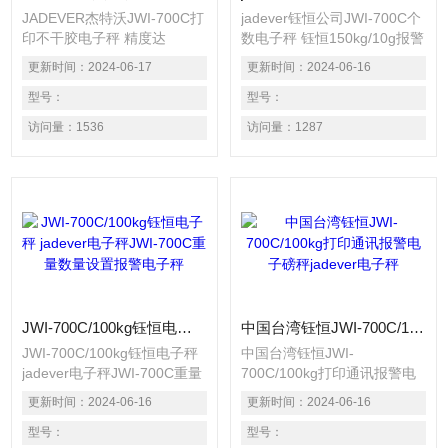
JADEVER杰特沃JWI-700C打
jadever钰恒公司JWI-700C个
印不干胶电子秤 精度达
数电子秤 钰恒150kg/10g报警
1/15000，内部可调
电子秤 精度达1/15000，内部
更新时间：
2024-06-17
更新时间：
2024-06-16
1/30000。 适用1个荷重元装
可调1/30000。 适用1个荷重
置的电子秤。 具有单点校正
型号：
元装置的电子秤。 具有单点
型号：
及三点校正之功能，确保精准
校正及三点校正之功能，确保
访问量：
1536
访问量：
1287
度。 自动平均单重功能，计
精准度。 自动平均单重功
算数量准确 百分比计算功
能，计算数量准确 百分比计
能，用途广泛。 具有重量警
算功能，用途广泛。 具有重
示功能，可设定上限、标准、
量警示功能，可设定上限、标
下限三段重量警示，并具有一
准、 下限三段重量警示，并
组记忆功
具有一组记忆功
JWI-700C/100kg钰恒电子秤 jadever电子秤JWI-700C重量数量设置报警电子秤
中国台湾钰恒JWI-700C/100kg打印通讯报警电子磅秤jadever电子秤
JWI-700C/100kg钰恒电子秤
中国台湾钰恒JWI-
jadever电子秤JWI-700C重量
700C/100kg打印通讯报警电
数量设置报警电子秤 精度达
子磅秤jadever电子秤 精度达
更新时间：
2024-06-16
更新时间：
2024-06-16
1/15000，内部可调
1/15000，内部可调
1/30000。 适用1个荷重元装
型号：
1/30000。 适用1个荷重元装
型号：