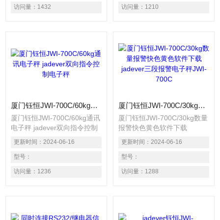
置的电子秤。 具有单点校正
置的电子秤。 具有单点校正
访问量：
1432
访问量：
1210
及三点校正之功能，确保精准
及三点校正之功能，确保精准
度。 自动平均单重功能，计
度。 自动平均单重功能，计
算数量准确 百分比计算功
算数量准确 百分比计算功
能，用途广泛。 具有重量警
能，用途广泛。 具有重量警
示功能，可设定上限、标准、
示功能，可设定上限、标准、
下限三段重量警示，并具有一
下限三段重量警示，并具有一
组记忆功
组记忆功
厦门钰恒JWI-700C/60kg通讯电子秤 jadever双向指令控制电子秤
厦门钰恒JWI-700C/30kg数量报警快色黄色软件下载 jadever三段报警电子秤JWI-700C
厦门钰恒JWI-700C/60kg通讯
厦门钰恒JWI-700C/30kg数量
电子秤 jadever双向指令控制
报警快色黄色软件下载
电子秤 精度达1/15000，内部
jadever三段报警电子秤JWI-
更新时间：
2024-06-16
更新时间：
2024-06-16
可调1/30000。 适用1个荷重
700C 精度达1/15000，内部
元装置的电子秤。 具有单点
型号：
可调1/30000。 适用1个荷重
型号：
校正及三点校正之功能，确保
元装置的电子秤。 具有单点
访问量：
1236
访问量：
1288
精准度。 自动平均单重功
校正及三点校正之功能，确保
能，计算数量准确 百分比计
精准度。 自动平均单重功
算功能，用途广泛。 具有重
能，计算数量准确 百分比计
量警示功能，可设定上限、标
算功能，用途广泛。 具有重
准、 下限三段重量警示，并
量警示功能，可设定上限、标