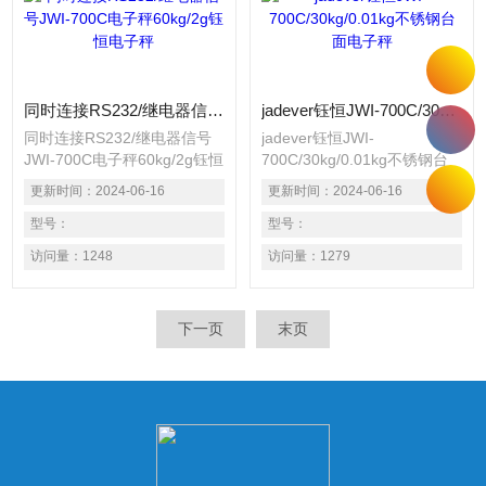
具有一组记忆功
准、 下限三段重量警示，并
具有一组记忆功
同时连接RS232/继电器信号JWI-700C电子秤60kg/2g钰恒电子秤
jadever钰恒JWI-700C/30kg/0.01kg不锈钢台面电子秤
同时连接RS232/继电器信号
jadever钰恒JWI-
JWI-700C电子秤60kg/2g钰恒
700C/30kg/0.01kg不锈钢台
电子秤 精度达1/15000，内部
面电子秤 精度达1/15000，内
更新时间：
2024-06-16
更新时间：
2024-06-16
可调1/30000。 适用1个荷重
部可调1/30000。 适用1个荷
元装置的电子秤。 具有单点
型号：
重元装置的电子秤。 具有单
型号：
校正及三点校正之功能，确保
点校正及三点校正之功能，确
访问量：
1248
访问量：
1279
精准度。 自动平均单重功
保精准度。 自动平均单重功
能，计算数量准确 百分比计
能，计算数量准确 百分比计
算功能，用途广泛。 具有重
算功能，用途广泛。 具有重
下一页
末页
量警示功能，可设定上限、标
量警示功能，可设定上限、标
准、 下限三段重量警示，并
准、 下限三段重量警示，并
具有一组记忆功
具有一组记忆功