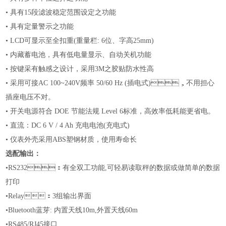
•
具有
15段滤波稳定范围设定之功能
•
具有定量警示之功能
•
LCD可显示至全扣重(重量栏: 6位、字高25mm)
•
内藏蓄电池，具有低电量显示、自动关机功能
•
按键采有触感之设计，采用
3M之胶贴防水性高
•
采用可接
AC 100~240V频率 50/60 Hz (插电式)，不用担心
插座电压不对。
•
开关电源符合
DOE 节能法规 Level 6标准，高效率低耗能更省电。
•
直流：
DC 6 V / 4 Ah 充电电池(充电式)
•
仪表外壳采用
ABS塑钢材质，使用寿命长
选配输出：
•RS232：有全双工功能,可轻易读取秤的数据或做简单的数据
打印
•
Relay：3组输出界面
•
Bluetooth蓝芽: 内置天线10m,外置天线60m
•RS
485
/
RJ45
接口