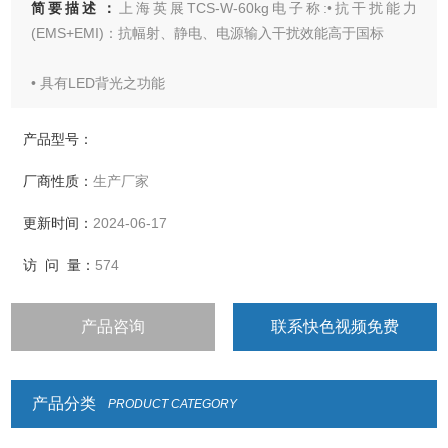
简要描述：
上海英展TCS-W-60kg电子称:•抗干扰能力
(EMS+EMI)：抗幅射、静电、电源输入干扰效能高于国标
• 具有LED背光之功能
• 选用含背光功能的大数字显示屏幕，清晰易读
产品型号：
厂商性质：
生产厂家
• 具有重量或数量预设、简易计数、重量暂留、计重及百分比
之功能
更新时间：
2024-06-17
• 具有重量累计，重量检校(High、Low、
访 问 量：
574
OK)，与预扣重等功能
产品咨询
联系快色视频免费
• 具有自动更正、自动零点追踪、双重之过载保护之功能
• 具有多种单位选择
产品分类
PRODUCT CATEGORY